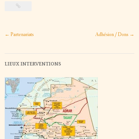
/
EXPOS
Post
←
Partenariats
Adhésion / Dons
→
navigation
LIEUX INTERVENTIONS