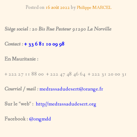
LES PROJETS
Posted on
16 août 2022
by
Philippe MARCEL
MISE
SUR LE TERRAIN
TÉMOIGNAGE EN IMAGE
À
AUTRES IMAGES
Back
Siège social : 20 Bis Rue Pasteur 91290 La Norville
NOUS (RE)JOINDRE
JOUR
AUTRES
ORGANISATION / STATUTS
Contact :
+ 33 6 81 10 09 98
IMAGES
En Mauritanie :
AUTOUR
+ 222 27 11 88 00 + 222 47 48 46 64 + 222 31 20 00 31
DES
Courriel / mail :
medrassadudesert@orange.fr
MISSIONS
Sur le “web“ :
http//medrassadudesert.org
PAYSAGES
Facebook :
@ongmdd
PORTRAITS
FORUMS