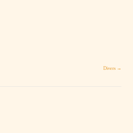
MEDIA
STATUTS
ARTISANAT / PRODUITS À VENDRE
AXES D’INTERVENTIONS
PARTENARIATS
Divers
→