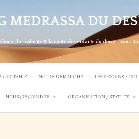
G MEDRASSA DU DES
liorer la scolarité & la santé des enfants du désert maurita
MAURITANIE
NOTRE DÉMARCHE
LES BESOINS / CO
NOUS (RE)JOINDRE
ORGANISATION / STATUTS
NS
CONTACT
ADMINISTRATION
ADHÉSION / DONS
DÉLÉGATIONS