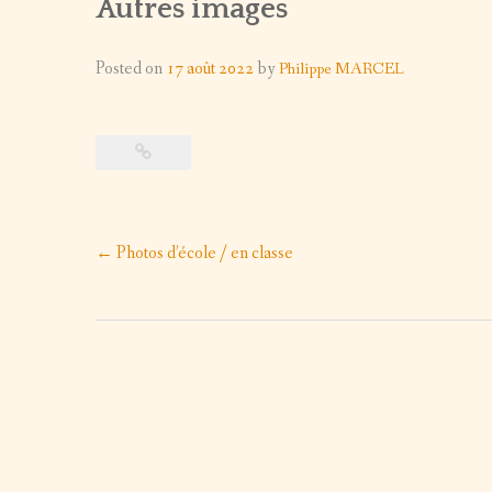
Autres images
A
EQUIPEMENT : ECOLES – POSTE DE SANTÉ –
PORTRAITS
EROUT
COLAIRE
)
LE PUIT -TEKAMOURETT
FORUMS / EXPOS
E
RE AIN EHEL TAYAA
Posted on
17 août 2022
by
Philippe MARCEL
DISTRIBUTIONS
OIR / FORMATION CONTINUE
PHOTOS D’ÉCOLE / EN CLASSE
Post
←
Photos d’école / en classe
navigation