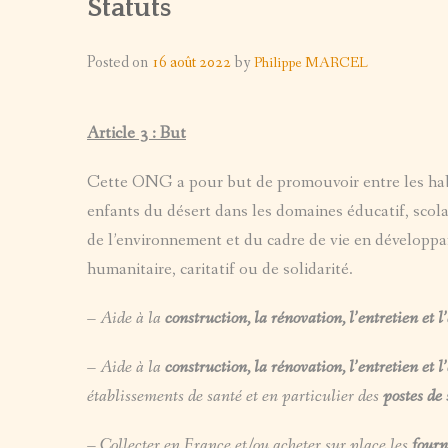
Statuts
A
EQUIPEMENT : ECOLES – POSTE DE SANTÉ –
PORTRAITS
EROUT
COLAIRE
)
LE PUIT -TEKAMOURETT
FORUMS / EXPOS
E
RE AIN EHEL TAYAA
Posted on
16 août 2022
by
Philippe MARCEL
DISTRIBUTIONS
OIR / FORMATION CONTINUE
Article 3 : But
PHOTOS D’ÉCOLE / EN CLASSE
Cette ONG a pour but de promouvoir entre les hab
enfants du désert dans les domaines éducatif, scolai
de l’environnement et du cadre de vie en développan
humanitaire, caritatif ou de solidarité.
– A
ide à la
construction, la rénovation, l’entretien et 
–
A
ide à la
construction, la rénovation, l’entretien et
établissements de santé et en particulier des
postes de
– Collecter en France et/ou acheter sur place les
fourn