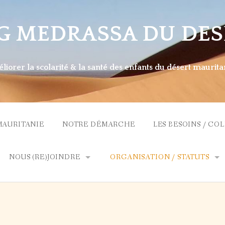
G MEDRASSA DU DES
liorer la scolarité & la santé des enfants du désert maurita
MAURITANIE
NOTRE DÉMARCHE
LES BESOINS / CO
NOUS (RE)JOINDRE
ORGANISATION / STATUTS
NS
CONTACT
ADMINISTRATION
ADHÉSION / DONS
DÉLÉGATIONS