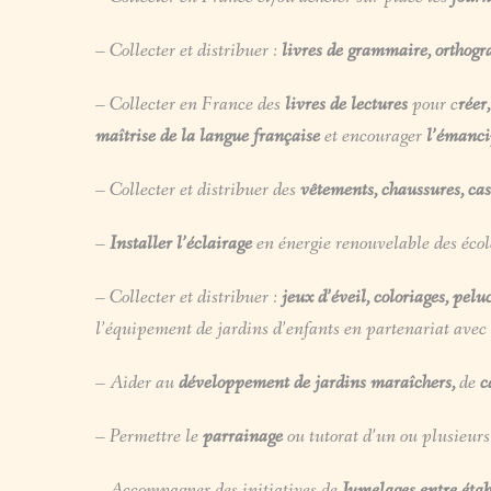
– Collecter et distribuer :
livres
de grammaire, orthogra
– Collecter en France des
livres de lectures
pour c
réer
maîtrise de la langue française
et encourager
l’émanci
– Collecter et distribuer des
vêtements, chaussures, ca
–
Installer l’éclairage
en énergie renouvelable des école
– Collecter et distribuer :
jeux d’éveil, coloriages, peluc
l’équipement de jardins d’enfants en partenariat avec
– Aider au
développement de jardins maraîchers,
de
ca
– Permettre le
parrainage
ou tutorat d’un ou plusieurs 
– Accompagner des initiatives de
Jumelages entre étab