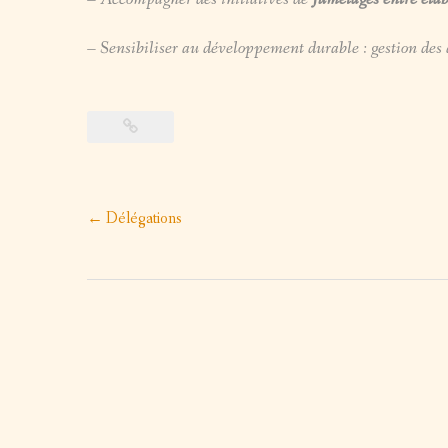
– Sensibiliser au développement durable : gestion des d
Post
←
Délégations
navigation