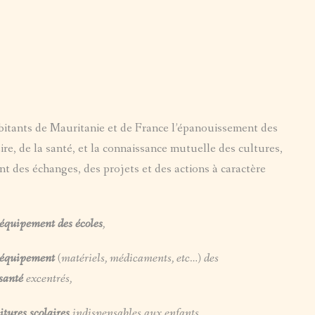
MEDIA
STATUTS
ARTISANAT / PRODUITS À VENDRE
AXES D’INTERVENTIONS
PARTENARIATS
itants de Mauritanie et de France l’épanouissement des
re, de la santé, et la connaissance mutuelle des cultures,
t des échanges, des projets et des actions à caractère
l’équipement des écoles
,
 l’équipement
(matériels, médicaments, etc…) des
 santé
excentrés,
itures scolaires
indispensables aux enfants,