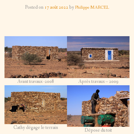
LES PROJETS
Posted on
17 août 2022
by
Philippe MARCEL
MISE
SUR LE TERRAIN
TÉMOIGNAGE EN IMAGE
À
AUTRES IMAGES
Back
NOUS (RE)JOINDRE
JOUR
AUTRES
ORGANISATION / STATUTS
IMAGES
AUTOUR
DES
Avant travaux -2008
Après travaux – 2009
MISSIONS
PAYSAGES
PORTRAITS
Cathy dégage le terrain
Dépose du toit
FORUMS