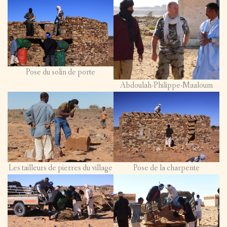
/
EXPOS
Pose du solin de porte
Abdoulah-Philippe-Maaloum
Les tailleurs de pierres du village
Pose de la charpente