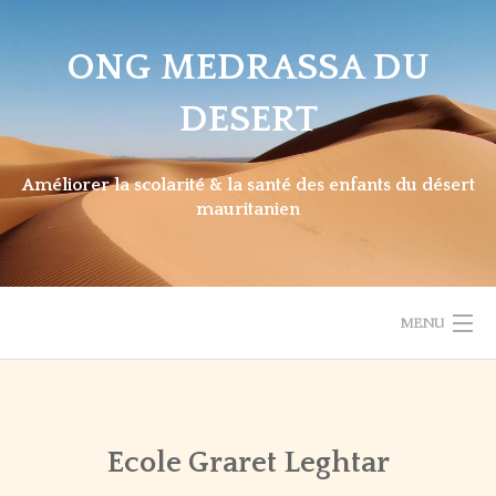
Skip
to
ONG MEDRASSA DU
content
DESERT
Améliorer la scolarité & la santé des enfants du désert
mauritanien
MENU
BIENVENUE
Back
ACTUALITÉS
BIENVENUE
PRÉSENTATION MAURITANIE
Ecole Graret Leghtar
NOTRE DÉMARCHE
DERNIÈRES
LES BESOINS / COLLECTES