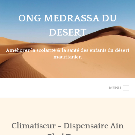
Skip
to
ONG MEDRASSA DU
content
DESERT
Améliorer la scolarité & la santé des enfants du désert
mauritanien
MENU
BIENVENUE
Back
ACTUALITÉS
BIENVENUE
PRÉSENTATION MAURITANIE
Climatiseur – Dispensaire Ain
NOTRE DÉMARCHE
DERNIÈRES
LES BESOINS / COLLECTES