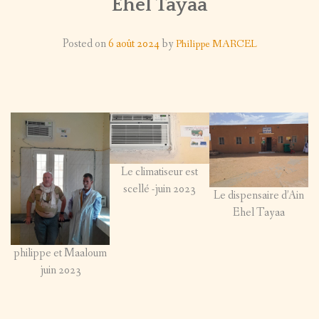
Ehel Tayaa
LES PROJETS
MISE
SUR LE TERRAIN
TÉMOIGNAGE EN IMAGE
Posted on
6 août 2024
by
Philippe MARCEL
À
AUTRES IMAGES
Back
NOUS (RE)JOINDRE
JOUR
AUTRES
ORGANISATION / STATUTS
IMAGES
AUTOUR
Le climatiseur est
DES
scellé -juin 2023
Le dispensaire d’Ain
Ehel Tayaa
MISSIONS
PAYSAGES
philippe et Maaloum
juin 2023
PORTRAITS
FORUMS