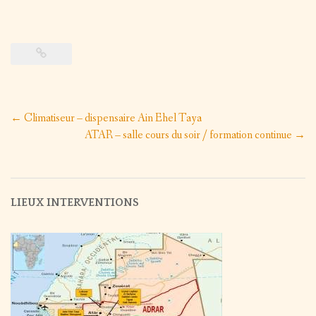
/
EXPOS
Post
←
Climatiseur – dispensaire Ain Ehel Taya
navigation
ATAR – salle cours du soir / formation continue
→
LIEUX INTERVENTIONS