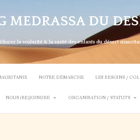
G MEDRASSA DU DES
liorer la scolarité & la santé des enfants du désert maurita
MAURITANIE
NOTRE DÉMARCHE
LES BESOINS / CO
NOUS (RE)JOINDRE
ORGANISATION / STATUTS
NS
CONTACT
ADMINISTRATION
ADHÉSION / DONS
DÉLÉGATIONS