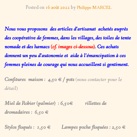
LES PROJETS
Posted on
16 août 2022
by
Philippe MARCEL
MISE
SUR LE TERRAIN
TÉMOIGNAGE EN IMAGE
À
AUTRES IMAGES
Back
Nous vous proposons des articles d’artisanat achetés auprès
NOUS (RE)JOINDRE
JOUR
AUTRES
des coopérative de femmes, dans les villages, des toiles de tente
ORGANISATION / STATUTS
nomade et des hamacs
(cf. images ci-dessous)
. Ces achats
IMAGES
donnent un peu d’autonomie et aide à l’émancipation à ces
AUTOUR
femmes pleines de courage qui nous accueillent si gentiment.
DES
Confitures maison : 4,50 € / pots
(nous contacter pour le
détail)
MISSIONS
Miel de Robier (palmier) : 6,50€ rillettes de
PAYSAGES
dromadaires : 6,50 €
PORTRAITS
Stylos floqués : 1,50 € Lampes poche floquées : 2,50 €
FORUMS