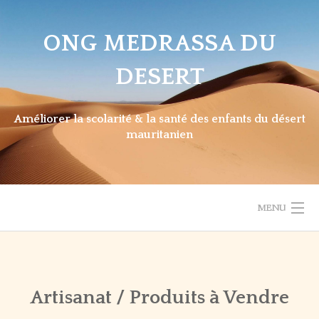
Skip
to
ONG MEDRASSA DU
content
DESERT
Améliorer la scolarité & la santé des enfants du désert
mauritanien
MENU
BIENVENUE
Back
ACTUALITÉS
BIENVENUE
PRÉSENTATION MAURITANIE
Artisanat / Produits à Vendre
NOTRE DÉMARCHE
DERNIÈRES
LES BESOINS / COLLECTES